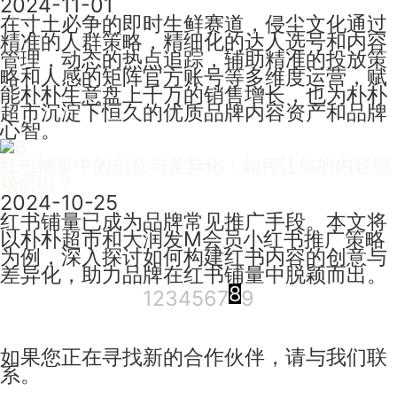
2024-11-01
在寸土必争的即时生鲜赛道，侵尘文化通过
精准的人群策略，精细化的达人选号和内容
管理，动态的热点追踪，辅助精准的投放策
略和人感的矩阵官方账号等多维度运营，赋
能朴朴生意盘上千万的销售增长，也为朴朴
超市沉淀下恒久的优质品牌内容资产和品牌
心智。
红书铺量中的创意与差异化：如何让你的内容脱
颖而出？
2024-10-25
红书铺量已成为品牌常见推广手段。本文将
以朴朴超市和大润发M会员小红书推广策略
为例，深入探讨如何构建红书内容的创意与
差异化，助力品牌在红书铺量中脱颖而出。
8
1
2
3
4
5
6
7
9
如果您正在寻找新的合作伙伴，请与我们联
系。