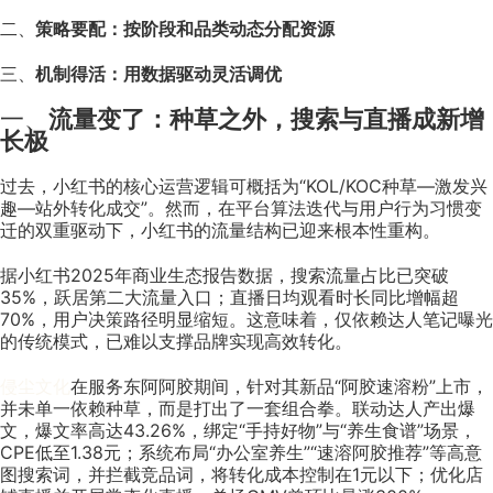
二、
策略要配：按阶段和品类动态分配资源
三、
机制得活：用数据驱动灵活调优
一、
流量变了：种草之外，搜索与直播成新增
长极
过去，小红书的核心运营逻辑可概括为“KOL/KOC种草—激发兴
趣—站外转化成交”。然而，在平台算法迭代与用户行为习惯变
迁的双重驱动下，小红书的流量结构已迎来根本性重构。
据小红书2025年商业生态报告数据，搜索流量占比已突破
35%，跃居第二大流量入口；直播日均观看时长同比增幅超
70%，用户决策路径明显缩短。这意味着，仅依赖达人笔记曝光
的传统模式，已难以支撑品牌实现高效转化。
侵尘文化
在服务东阿阿胶期间，针对其新品“阿胶速溶粉”上市，
并未单一依赖种草，而是打出了一套组合拳。联动达人产出爆
文，爆文率高达43.26%，绑定“手持好物”与“养生食谱”场景，
CPE低至1.38元；系统布局“办公室养生”“速溶阿胶推荐”等高意
图搜索词，并拦截竞品词，将转化成本控制在1元以下；优化店