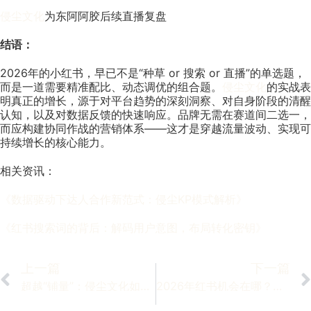
侵尘文化
为东阿阿胶后续直播复盘
结语：
2026年的小红书，早已不是“种草 or 搜索 or 直播”的单选题，
而是一道需要精准配比、动态调优的组合题。
侵尘文化
的实战表
明真正的增长，源于对平台趋势的深刻洞察、对自身阶段的清醒
认知，以及对数据反馈的快速响应。品牌无需在赛道间二选一，
而应构建协同作战的营销体系——这才是穿越流量波动、实现可
持续增长的核心能力。
相关资讯：
《数据驱动下达人合作新范式：侵尘KP模式解析》
《红书搜索词的背后：解码用户意图，布局转化密钥》
上一篇
下一篇
超越“铺量”：侵尘文化如何通过“内容战略”重塑品牌小红书资产
2026年红书机会在哪？品牌必须关注的3个战略方向