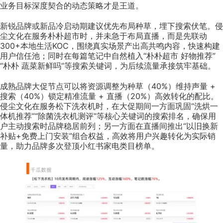
业务目标深度契合的动态策略才是王道。
新锐品牌或新品冷启动期建议优先布局种草，埋下搜索伏笔。侵
尘文化在服务朴朴超市时，并未急于布局直播，而是先联动
300+本地生活KOC，围绕真实场景产出高共鸣内容，快速构建
用户信任池；同时在每篇笔记中自然植入“朴朴超市 好物推荐”
“朴朴 蔬菜新鲜吗”等搜索关键词，为后续流量承接筑牢基础。
成熟品牌大促节点可以将资源调整为种草（40%）维持声量 +
搜索（40%）锁定精准流量 + 直播（20%）高效转化的配比。
侵尘文化在服务松下洗衣机时，在大促期间一方面巩固“洗烘一
体机推荐”“除菌洗衣机测评”等核心关键词的搜索排名，确保用
户主动搜索时品牌稳居前列；另一方面在直播间推出“以旧换新
补贴+免费上门安装”组合权益，高效将用户兴趣转化为实际销
量，助力品牌多次登顶小红书家电类目榜单。